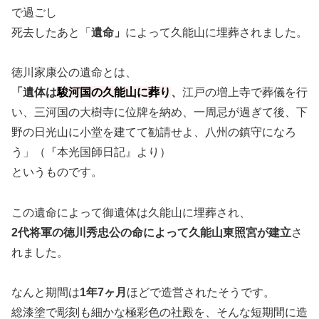
で過ごし
死去したあと「
遺命」
によって久能山に埋葬されました。
徳川家康公の遺命とは、
「遺体は
駿河国の久能山に葬り
、
江戸の増上寺で葬儀を行
い、三河国の大樹寺に位牌を納め、一周忌が過ぎて後、下
野の日光山に小堂を建てて勧請せよ、八州の鎮守になろ
う」（『本光国師日記』より）
というものです。
この遺命によって御遺体は久能山に埋葬され、
2代将軍の徳川秀忠公の命によって久能山東照宮が建立
さ
れました。
なんと期間は
1年7ヶ月
ほどで造営されたそうです。
総漆塗で彫刻も細かな極彩色の社殿を、そんな短期間に造