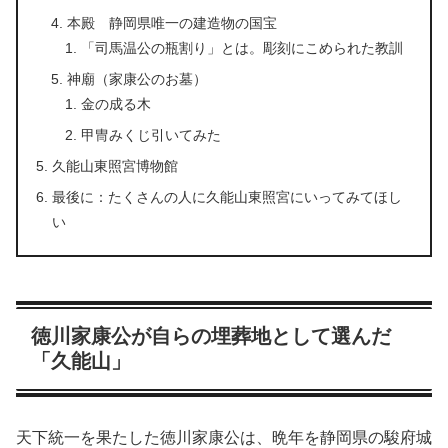
本殿 静岡県唯一の建造物の国宝
「司馬温公の瓶割り」とは。彫刻にこめられた教訓
神廟（家康公のお墓）
金の成る木
甲冑みくじ引いてみた
久能山東照宮博物館
最後に：たくさんの人に久能山東照宮にいってみてほし
い
徳川家康公が自らの埋葬地として選んだ
「久能山」
天下統一を果たした徳川家康公は、晩年を静岡県の駿府城