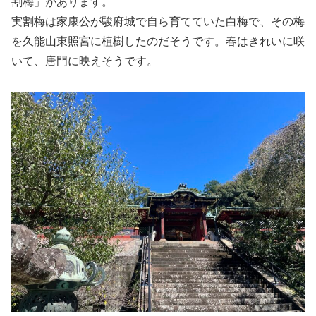
割梅」があります。
実割梅は家康公が駿府城で自ら育てていた白梅で、その梅
を久能山東照宮に植樹したのだそうです。春はきれいに咲
いて、唐門に映えそうです。