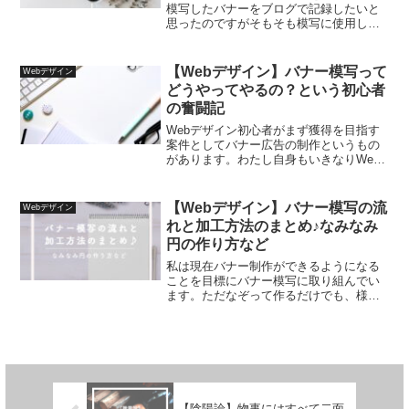
模写したバナーをブログで記録したいと
思ったのですがそもそも模写に使用した
参考画像や模写したバナーをブログに載
せても大丈夫なのかな？と気になったの
で調べてみました。バナー模写した画像
【Webデザイン】バナー模写って
Webデザイン
はブログに載せられる！結...
どうやってやるの？という初心者
の奮闘記
Webデザイン初心者がまず獲得を目指す
案件としてバナー広告の制作というもの
があります。わたし自身もいきなりWeb
サイト制作の案件を受けることは現実的
ではないと感じたためPhotoshopでのバ
ナー制作を勉強中です。バナー制作は、
【Webデザイン】バナー模写の流
Webデザイン
プロのWeb...
れと加工方法のまとめ♪なみなみ
円の作り方など
私は現在バナー制作ができるようになる
ことを目標にバナー模写に取り組んでい
ます。ただなぞって作るだけでも、様々
な加工方法を自分なりに考えたり調べた
りすることでとても勉強になるのがバナ
ー模写です。今回は上記のバナーを模写
した際の流れと加工の方法...
【陰陽論】物事にはすべて二面