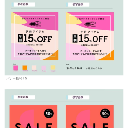
バナー模写＃5