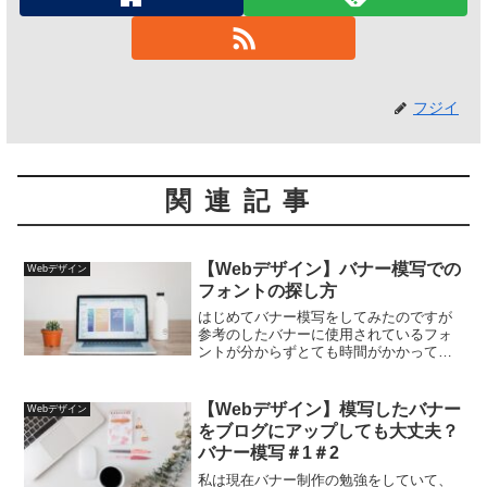
フジイ
関連記事
【Webデザイン】バナー模写での
Webデザイン
フォントの探し方
はじめてバナー模写をしてみたのですが
参考のしたバナーに使用されているフォ
ントが分からずとても時間がかかってし
まいました。。後から調べてみたら、
Photoshopにはマッチフォントという機
能が搭載されていてそれを使うと画像に
【Webデザイン】模写したバナー
Webデザイン
使用されているフォ...
をブログにアップしても大丈夫？
バナー模写＃1＃2
私は現在バナー制作の勉強をしていて、