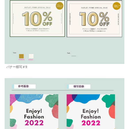
バナー模写＃9