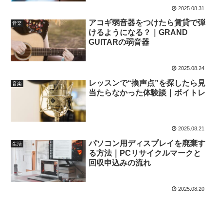
2025.08.31
アコギ弱音器をつけたら賃貸で弾
音楽
けるようになる？｜GRAND
GUITARの弱音器
2025.08.24
レッスンで“換声点”を探したら見
音楽
当たらなかった体験談｜ボイトレ
2025.08.21
パソコン用ディスプレイを廃棄す
生活
る方法｜PCリサイクルマークと
回収申込みの流れ
2025.08.20