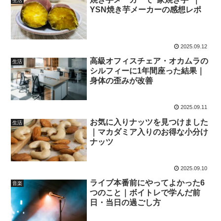
生活
YSN焼き芋メーカーの感想レポ
2025.09.12
高級オフィスチェア・オカムラの
生活
シルフィーに1年間座った結果｜
身体の歪みが改善
2025.09.11
お気に入りナッツを見つけました
生活
｜マカダミア入りのお得な小分け
ナッツ
2025.09.10
ライブ本番前にやってよかった6
音楽
つのこと｜ボイトレで学んだ前
日・当日の過ごし方