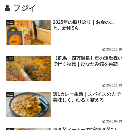
フジイ
2025年の振り返り｜お金のこ
生活
と、新NISA
2025.12.16
【群馬・四万温泉】母の還暦祝い
旅行
で行く秋旅｜ひなたみ館を再訪
2025.11.13
週1カレー生活｜スパイスの力で
生活
美味しく、ゆるく整える
2025.09.13
焼き芋メーカーで“家焼き芋”｜